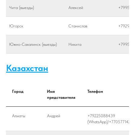
Чита (выезды)
Алексей
+799565
Югорск
Станислав
+792929
Южно-Сахалинск (выезды)
Никита
+799586
Казахстан
Город
Имя
Телефон
представителя
Алматы
Андрей
+79225088439
(WhatsApp)/+77057714246