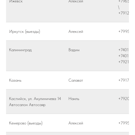
Ижевск
Алексей
+796584
\
+791285
Иркутск (выезды)
Алексей
+799565
Калининград
Вадим
+7401231
+7401237
+792100
Казань
Салават
+791787
Каспийск, ул. Акулиничева 14
Наиль
+792064
Автосалон Автосаяр
Кемерово (выезды)
Алексей
+799565