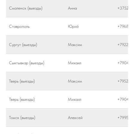
Смоленск (выезды)
Анна
+375292
Ставрополь
Юрий
+796826
Сургут (выезды)
Максим
+792225
Сыктывкар (выезды)
Михаил
+790410
Тверь (выезды)
Максим
+795266
Тверь (выезды)
Михаил
+790410
Томск (выезды)
Алексей
+799565