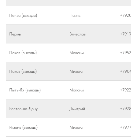
Пенза (выезды)
Наиль
+792064
Пермь
Вячеслав
+791946
Псков (выезды)
Максим
+795266
Псков (выезды)
Михаил
+790410
Пыть-Ях (выезды)
Максим
+792225
Ростов-на-Дону
Дмитрий
+792877
Рязань (выезды)
Михаил
+797752