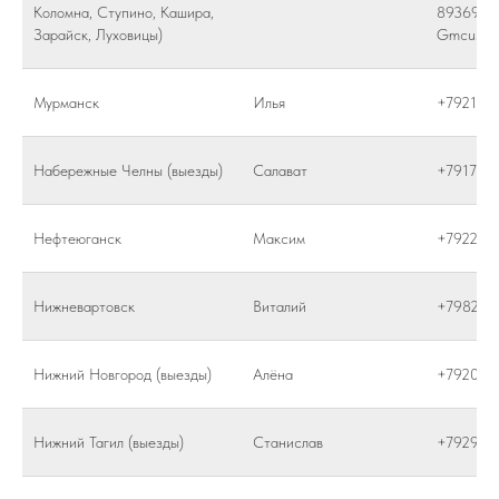
Коломна, Ступино, Кашира,
8936999
Зарайск, Луховицы)
Gmcust.r
Мурманск
Илья
+792117
Набережные Челны (выезды)
Салават
+791787
Нефтеюганск
Максим
+792225
Нижневартовск
Виталий
+798252
Нижний Новгород (выезды)
Алёна
+792025
Нижний Тагил (выезды)
Станислав
+792929