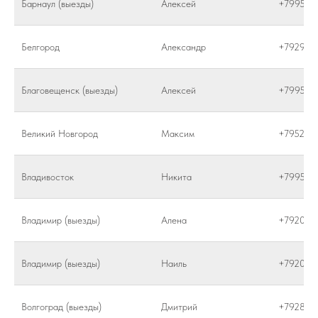
Барнаул (выезды)
Алексей
+799565
Белгород
Александр
+792929
Благовещенск (выезды)
Алексей
+799565
Великий Новгород
Максим
+795266
Владивосток
Никита
+799586
Владимир (выезды)
Алена
+792025
Владимир (выезды)
Наиль
+792064
Волгоград (выезды)
Дмитрий
+792877