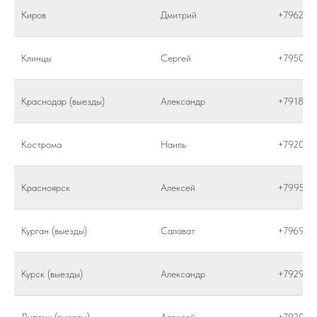
Киров
Дмитрий
+796289
Клинцы
Сергей
+795069
Краснодар (выезды)
Александр
+791846
Кострома
Наиль
+792064
Красноярск
Алексей
+799565
Курган (выезды)
Салават
+796980
Курск (выезды)
Александр
+792929