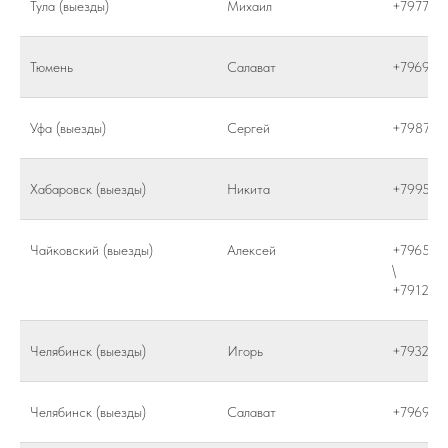
Тула (выезды)
Михаил
+797752
Тюмень
Салават
+796980
Уфа (выезды)
Сергей
+798748
Хабаровск (выезды)
Никита
+799586
Чайковский (выезды)
Алексей
+796584
\
+791285
Челябинск (выезды)
Игорь
+793230
Челябинск (выезды)
Салават
+796980