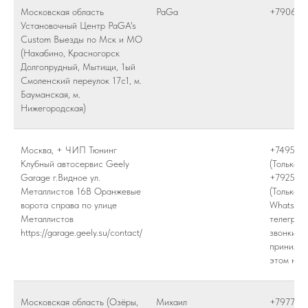
Московская область
PaGa
+790673
Установочный Центр PaGA's
Custom Выезды по Мск и МО
(Нахабино, Красногорск
Долгопрудный, Мытищи, 1ый
Смоленский переулок 17с1, м.
Бауманская, м.
Нижегородская)
Москва, + ЧИП Тюнинг
+749578
Клубный автосервис Geely
(Только з
Garage г.Видное ул.
+792528
Металлистов 16В Оранжевые
(Только
ворота справа по улице
WhatsApp
Металлистов
телеграм
https://garage.geely.su/contact/
звонки н
принимаю
этом ном
Московская область (Озёры,
Михаил
+797752