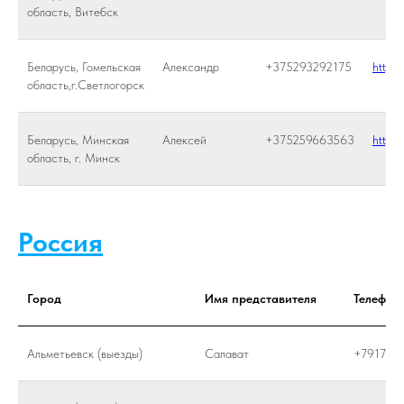
область, Витебск
Беларусь, Гомельская
Александр
+375293292175
https:
область,г.Светлогорск
Беларусь, Минская
Алексей
+375259663563
https:
область, г. Минск
Россия
Город
Имя представителя
Телефон
Альметьевск (выезды)
Салават
+791787