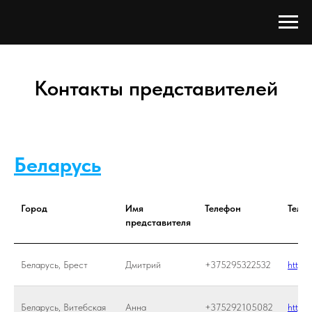
Контакты представителей
Беларусь
Город
Имя
Телефон
Теле
представителя
Беларусь, Брест
Дмитрий
+375295322532
https
Беларусь, Витебская
Анна
+375292105082
https: