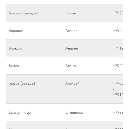
Вологда (выезды)
Наиль
+792064
Воронеж
Алексей
+792043
Воркута
Андрей
+791250
Выкса
Алёна
+792025
Глазов (выезды)
Алексей
+796584
\
+791285
Екатеринбург
Станислав
+792929