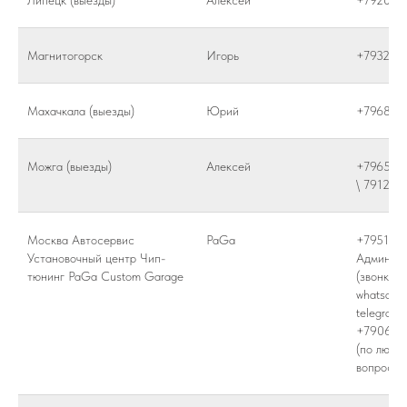
Липецк (выезды)
Алексей
+792043
Магнитогорск
Игорь
+793230
Махачкала (выезды)
Юрий
+796826
Можга (выезды)
Алексей
+796584
\ 791285
Москва Автосервис
PaGa
+795103
Установочный центр Чип-
Админис
тюнинг PaGa Custom Garage
(звонки,
whatsapp,
telegram)
+790673
(по любы
вопросам