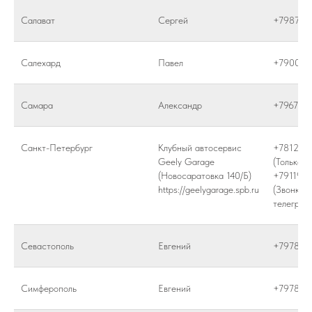
Салават
Сергей
+798748
Салехард
Павел
+790040
Самара
Александр
+796772
Санкт-Петербург
Клубный автосервис
+781298
Geely Garage
(Только з
(Новосаратовка 140/Б)
+791191
https://geelygarage.spb.ru
(Звонки и
телеграм
Севастополь
Евгений
+797852
Симферополь
Евгений
+797852