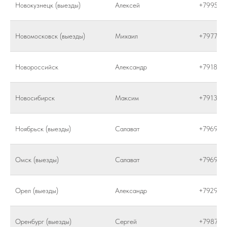
Новокузнецк (выезды)
Алексей
+799565
Новомосковск (выезды)
Михаил
+797752
Новороссийск
Александр
+791846
Новосибирск
Максим
+791300
Ноябрьск (выезды)
Салават
+796980
Омск (выезды)
Салават
+796980
Орел (выезды)
Александр
+792929
Оренбург (выезды)
Сергей
+798748